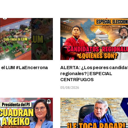
s el LUM #LaEncerrona
ALERTA: ¿Los peores candida
regionales? | ESPECIAL
CENTRÍFUGOS
05/08/2026