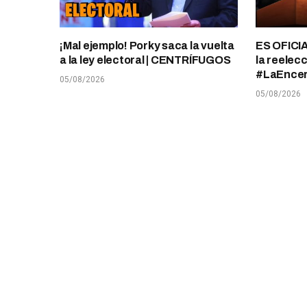
¡Mal ejemplo! Porky saca la vuelta
ES OFICIA
a la ley electoral | CENTRÍFUGOS
la reelec
#LaEnce
05/08/2026
05/08/2026