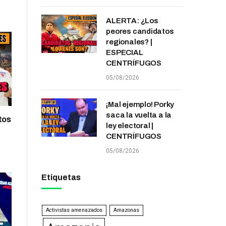
ALERTA: ¿Los
peores candidatos
regionales? |
ESPECIAL
CENTRÍFUGOS
05/08/2026
¡Mal ejemplo! Porky
saca la vuelta a la
tos
ley electoral |
CENTRÍFUGOS
05/08/2026
Etiquetas
Activistas amenazados
Amazonas