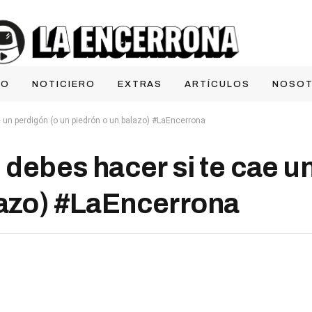
IO
NOTICIERO
EXTRAS
ARTÍCULOS
NOSO
un perdigón (o un piedrón o un balazo) #LaEncerrona
bes hacer si te cae un
lazo) #LaEncerrona