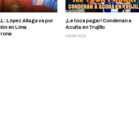
L: López Aliaga va por
¡Le toca pagar! Condenan a
ción en Lima
Acuña en Trujillo
rrona
04/08/2026