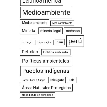
Latinoamérica
Medioambiente
Medio ambiente
Medioammbiente
Minería
minería ilegal
océanos
perú
peru
oro ilegal
pepe mujica
Petróleo
Política ambiental
Políticas ambientales
Pueblos indígenas
rolexgate
Tala
Rafael López Aliaga
Áreas Naturales Protegidas
áreas naturales protegidas