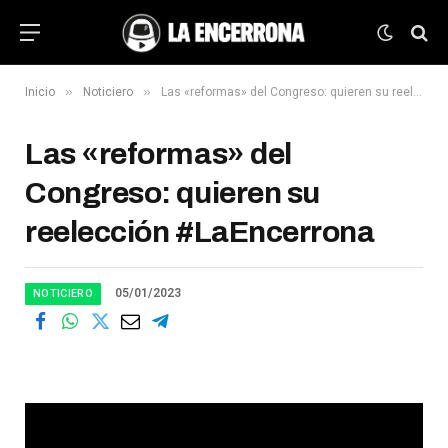
»
»
Inicio
Noticiero
Las «reformas» del Congreso: quieren su reelección #LaEncerrona
Las «reformas» del
Congreso: quieren su
reelección #LaEncerrona
05/01/2023
NOTICIERO