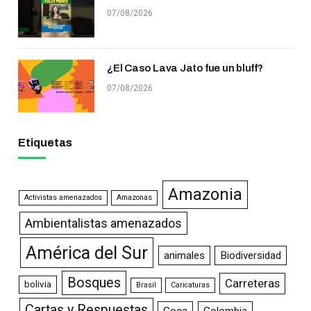
07/08/2026
¿El Caso Lava Jato fue un bluff?
07/08/2026
Etiquetas
Amazonia
Activistas amenazados
Amazonas
Ambientalistas amenazados
América del Sur
animales
Biodiversidad
Bosques
Carreteras
bolivia
Brasil
Caricaturas
Cartas y Respuestas
Coca
Colombia