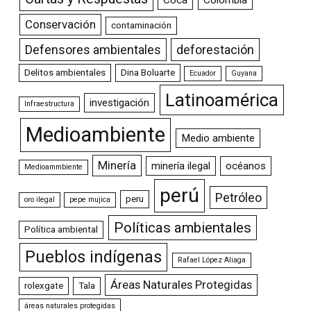
Conservación
contaminación
Defensores ambientales
deforestación
Delitos ambientales
Dina Boluarte
Ecuador
Guyana
Latinoamérica
investigación
Infraestructura
Medioambiente
Medio ambiente
Minería
minería ilegal
océanos
Medioammbiente
perú
Petróleo
peru
oro ilegal
pepe mujica
Políticas ambientales
Política ambiental
Pueblos indígenas
Rafael López Aliaga
Áreas Naturales Protegidas
rolexgate
Tala
áreas naturales protegidas