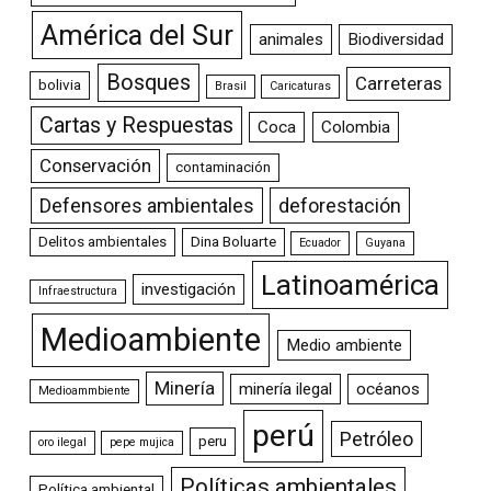
América del Sur
animales
Biodiversidad
Bosques
Carreteras
bolivia
Brasil
Caricaturas
Cartas y Respuestas
Coca
Colombia
Conservación
contaminación
Defensores ambientales
deforestación
Delitos ambientales
Dina Boluarte
Ecuador
Guyana
Latinoamérica
investigación
Infraestructura
Medioambiente
Medio ambiente
Minería
minería ilegal
océanos
Medioammbiente
perú
Petróleo
peru
oro ilegal
pepe mujica
Políticas ambientales
Política ambiental