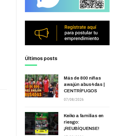
Últimos posts
Más de 800 niñas
awajún abus4das |
CENTRÍFUGOS
07/08/2026
Keiko a familias en
riesgo:
¡REUBÍQUENSE!