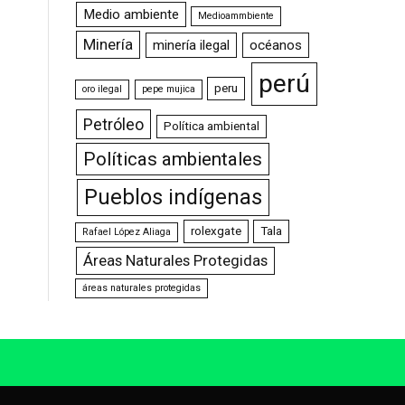
Medio ambiente
Medioammbiente
Minería
minería ilegal
océanos
perú
peru
oro ilegal
pepe mujica
Petróleo
Política ambiental
Políticas ambientales
Pueblos indígenas
rolexgate
Tala
Rafael López Aliaga
Áreas Naturales Protegidas
áreas naturales protegidas