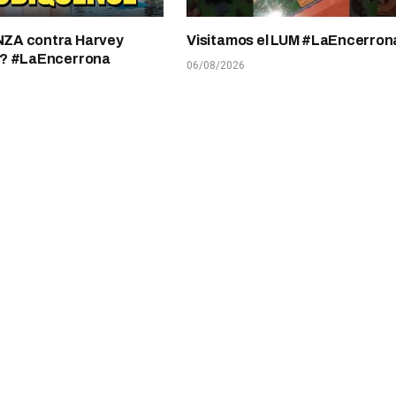
A contra Harvey
Visitamos el LUM #LaEncerron
? #LaEncerrona
06/08/2026