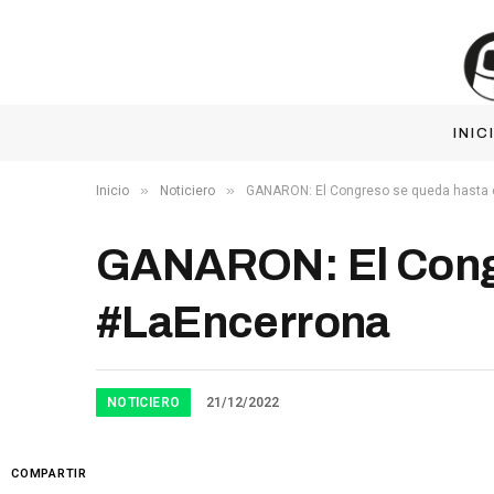
INIC
»
»
Inicio
Noticiero
GANARON: El Congreso se queda hasta 
GANARON: El Congr
#LaEncerrona
NOTICIERO
21/12/2022
COMPARTIR