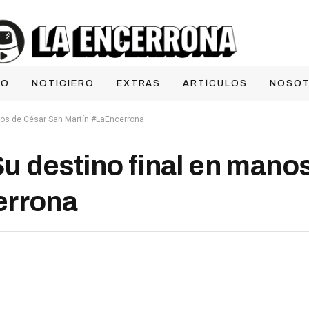
IO
NOTICIERO
EXTRAS
ARTÍCULOS
NOSO
nos de César San Martín #LaEncerrona
 destino final en mano
errona