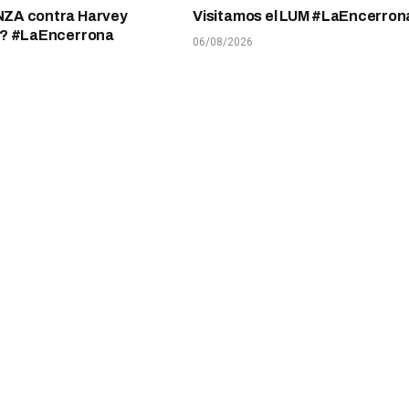
A contra Harvey
Visitamos el LUM #LaEncerron
? #LaEncerrona
06/08/2026