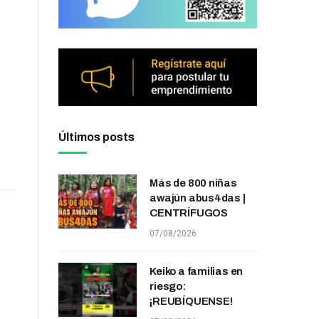
Últimos posts
Más de 800 niñas
awajún abus4das |
CENTRÍFUGOS
07/08/2026
Keiko a familias en
riesgo:
¡REUBÍQUENSE!