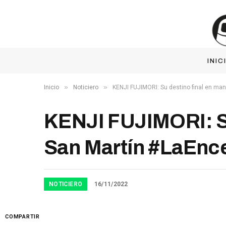
INIC
»
»
Inicio
Noticiero
KENJI FUJIMORI: Su destino final en ma
KENJI FUJIMORI: Su
San Martín #LaEnc
NOTICIERO
16/11/2022
COMPARTIR