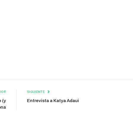
IOR
SIGUIENTE
 (y
Entrevista a Katya Adaui
ona