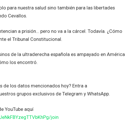
olo para nuestra salud sino también para las libertades
ndo Cevallos.
encian a prisión… pero no va a la cárcel. Todavía. ¿Cómo
te el Tribunal Constitucional.
sinos de la ultraderecha española es ampayado en América
 cómo los encontró.
es de los datos mencionados hoy? Entra a
uestros grupos exclusivos de Telegram y WhatsApp.
de YouTube aquí
JJeNkFBYzegTTVbKhPg/join