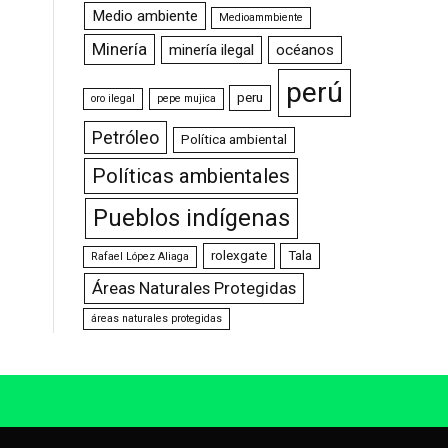
Medio ambiente
Medioammbiente
Minería
minería ilegal
océanos
perú
peru
oro ilegal
pepe mujica
Petróleo
Política ambiental
Políticas ambientales
Pueblos indígenas
rolexgate
Tala
Rafael López Aliaga
Áreas Naturales Protegidas
áreas naturales protegidas