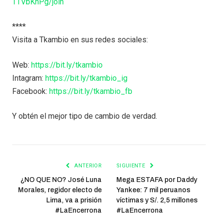
TTVbKhPg/join
****
Visita a Tkambio en sus redes sociales:
Web:
https://bit.ly/tkambio
Intagram:
https://bit.ly/tkambio_ig
Facebook:
https://bit.ly/tkambio_fb
Y obtén el mejor tipo de cambio de verdad.
ANTERIOR
SIGUIENTE
¿NO QUE NO? José Luna
Mega ESTAFA por Daddy
Morales, regidor electo de
Yankee: 7 mil peruanos
Lima, va a prisión
víctimas y S/. 2,5 millones
#LaEncerrona
#LaEncerrona