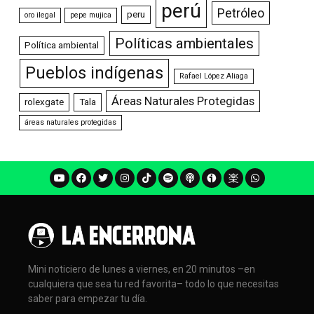
perú
Petróleo
peru
oro ilegal
pepe mujica
Políticas ambientales
Política ambiental
Pueblos indígenas
Rafael López Aliaga
Áreas Naturales Protegidas
rolexgate
Tala
áreas naturales protegidas
Mini noticiero de lunes a viernes, en 20 minutos –en
cualquiera que sea tu red favorita– todo lo que necesitas
saber para empezar tu día.