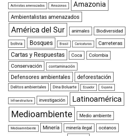
Amazonia
Activistas amenazados
Amazonas
Ambientalistas amenazados
América del Sur
animales
Biodiversidad
Bosques
Carreteras
bolivia
Brasil
Caricaturas
Cartas y Respuestas
Coca
Colombia
Conservación
contaminación
Defensores ambientales
deforestación
Delitos ambientales
Dina Boluarte
Ecuador
Guyana
Latinoamérica
investigación
Infraestructura
Medioambiente
Medio ambiente
Minería
minería ilegal
océanos
Medioammbiente