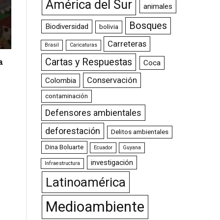
América del Sur
animales
Bosques
Biodiversidad
bolivia
Carreteras
Brasil
Caricaturas
Cartas y Respuestas
a
Coca
Conservación
Colombia
contaminación
Defensores ambientales
deforestación
Delitos ambientales
Dina Boluarte
Ecuador
Guyana
investigación
Infraestructura
Latinoamérica
Medioambiente