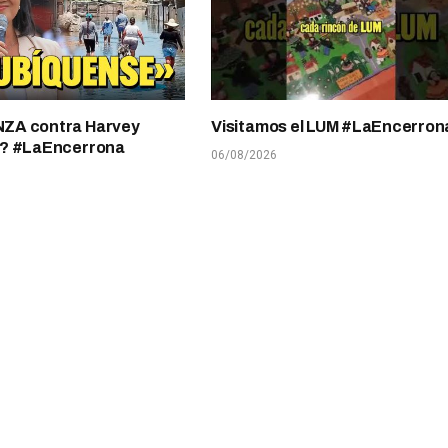
A contra Harvey
Visitamos el LUM #LaEncerron
? #LaEncerrona
06/08/2026