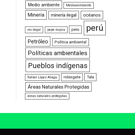
Medio ambiente
Medioammbiente
Minería
minería ilegal
océanos
perú
peru
oro ilegal
pepe mujica
Petróleo
Política ambiental
Políticas ambientales
Pueblos indígenas
rolexgate
Tala
Rafael López Aliaga
Áreas Naturales Protegidas
áreas naturales protegidas