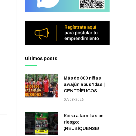
Últimos posts
Más de 800 niñas
awajún abus4das |
CENTRÍFUGOS
07/08/2026
Keiko a familias en
riesgo:
¡REUBÍQUENSE!