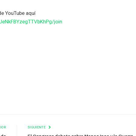
de YouTube aquí
JJeNkFBYzegTTVbKhPg/join
IOR
SIGUIENTE