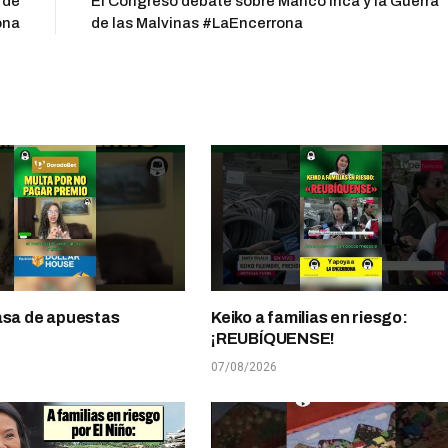
 de
El Congreso debate sobre Manco Inca y la Guerra
ona
de las Malvinas #LaEncerrona
asa de apuestas
Keiko a familias en riesgo:
¡REUBÍQUENSE!
07/08/2026