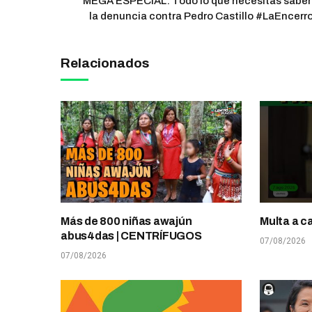
MEGA ESPECIAL: Todo lo que necesitas saber
la denuncia contra Pedro Castillo #LaEncerr
Relacionados
Más de 800 niñas awajún
Multa a c
abus4das | CENTRÍFUGOS
07/08/2026
07/08/2026