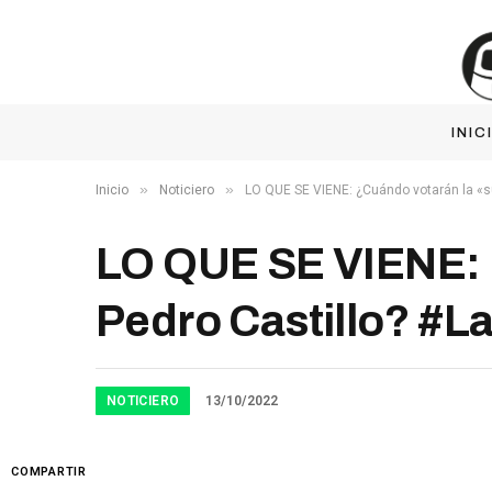
INIC
»
»
Inicio
Noticiero
LO QUE SE VIENE: ¿Cuándo votarán la «s
LO QUE SE VIENE: 
Pedro Castillo? #L
NOTICIERO
13/10/2022
COMPARTIR