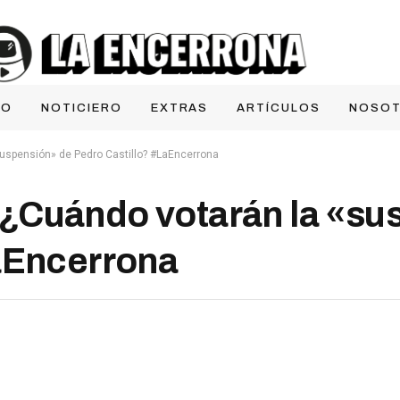
IO
NOTICIERO
EXTRAS
ARTÍCULOS
NOSO
uspensión» de Pedro Castillo? #LaEncerrona
¿Cuándo votarán la «su
aEncerrona