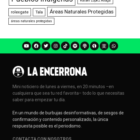
Rafael López Aliaga
Áreas Naturales Protegidas
rolexgate
Tala
áreas naturales protegidas
Mini noticiero de lunes a viernes, en 20 minutos –en
cualquiera que sea tu red favorita– todo lo que necesitas
saber para empezar tu día.
En un mundo de burbujas desinformativas, de sesgos de
confirmación y contenido personalizado, la única
respuesta posible es el periodismo.
CONTACTA CON NOSOTROS
.