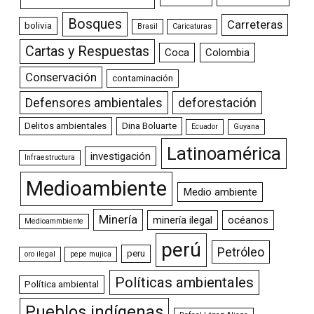
Bosques
Carreteras
bolivia
Brasil
Caricaturas
Cartas y Respuestas
Coca
Colombia
Conservación
contaminación
Defensores ambientales
deforestación
Delitos ambientales
Dina Boluarte
Ecuador
Guyana
Latinoamérica
investigación
Infraestructura
Medioambiente
Medio ambiente
Minería
minería ilegal
océanos
Medioammbiente
perú
Petróleo
peru
oro ilegal
pepe mujica
Políticas ambientales
Política ambiental
Pueblos indígenas