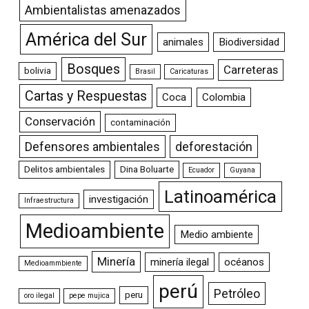
Ambientalistas amenazados
América del Sur
animales
Biodiversidad
Bosques
Carreteras
bolivia
Brasil
Caricaturas
Cartas y Respuestas
Coca
Colombia
Conservación
contaminación
Defensores ambientales
deforestación
Delitos ambientales
Dina Boluarte
Ecuador
Guyana
Latinoamérica
investigación
Infraestructura
Medioambiente
Medio ambiente
Minería
minería ilegal
océanos
Medioammbiente
perú
Petróleo
peru
oro ilegal
pepe mujica