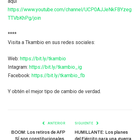
aquí
https://www.youtube.com/channel/UCP0AJJeNkFBYzeg
TTVbKhPg/join
****
Visita a Tkambio en sus redes sociales:
Web:
https://bit.ly/tkambio
Intagram:
https://bit.ly/tkambio_ig
Facebook:
https://bit.ly/tkambio_fb
Y obtén el mejor tipo de cambio de verdad.
ANTERIOR
SIGUIENTE
BOOM: Los retiros de AFP
HUMILLANTE: Los planes
SÍ son constitucionales,
del Ejército para una guerra