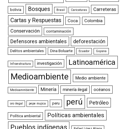
Bosques
Carreteras
bolivia
Brasil
Caricaturas
Cartas y Respuestas
Coca
Colombia
Conservación
contaminación
Defensores ambientales
deforestación
Delitos ambientales
Dina Boluarte
Ecuador
Guyana
Latinoamérica
investigación
Infraestructura
Medioambiente
Medio ambiente
Minería
minería ilegal
océanos
Medioammbiente
perú
Petróleo
peru
oro ilegal
pepe mujica
Políticas ambientales
Política ambiental
Pueblos indígenas
Rafael López Aliaga