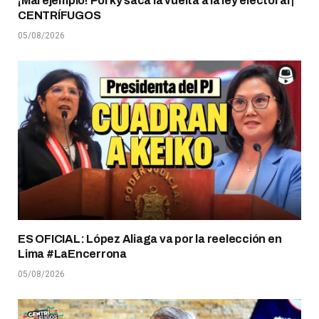
¡Mal ejemplo! Porky saca la vuelta a la ley electoral |
CENTRÍFUGOS
05/08/2026
ES OFICIAL: López Aliaga va por la reelección en
Lima #LaEncerrona
05/08/2026