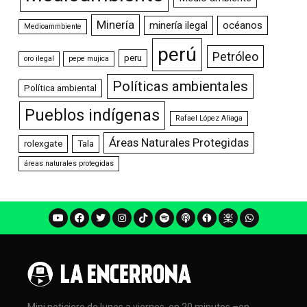
Minería
minería ilegal
océanos
Medioammbiente
perú
Petróleo
peru
oro ilegal
pepe mujica
Políticas ambientales
Política ambiental
Pueblos indígenas
Rafael López Aliaga
Áreas Naturales Protegidas
rolexgate
Tala
áreas naturales protegidas