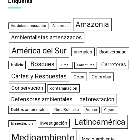
Etiquetas
Amazonia
Activistas amenazados
Amazonas
Ambientalistas amenazados
América del Sur
animales
Biodiversidad
Bosques
Carreteras
bolivia
Brasil
Caricaturas
Cartas y Respuestas
Coca
Colombia
Conservación
contaminación
Defensores ambientales
deforestación
Delitos ambientales
Dina Boluarte
Ecuador
Guyana
Latinoamérica
investigación
Infraestructura
Medioambiente
Medio ambiente