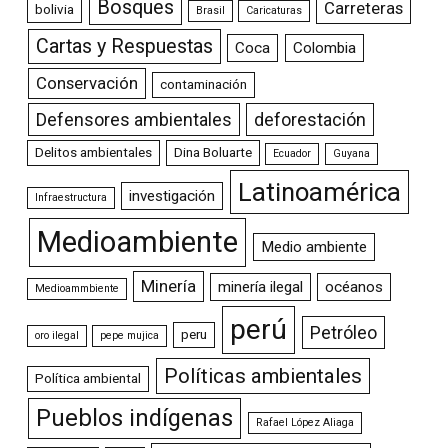
Bosques
Carreteras
bolivia
Brasil
Caricaturas
Cartas y Respuestas
Coca
Colombia
Conservación
contaminación
Defensores ambientales
deforestación
Delitos ambientales
Dina Boluarte
Ecuador
Guyana
Latinoamérica
investigación
Infraestructura
Medioambiente
Medio ambiente
Minería
minería ilegal
océanos
Medioammbiente
perú
Petróleo
peru
oro ilegal
pepe mujica
Políticas ambientales
Política ambiental
Pueblos indígenas
Rafael López Aliaga