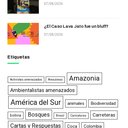
07/08/2026
¿El Caso Lava Jato fue un bluff?
07/08/2026
Etiquetas
Amazonia
Activistas amenazados
Amazonas
Ambientalistas amenazados
América del Sur
animales
Biodiversidad
Bosques
Carreteras
bolivia
Brasil
Caricaturas
Cartas y Respuestas
Coca
Colombia