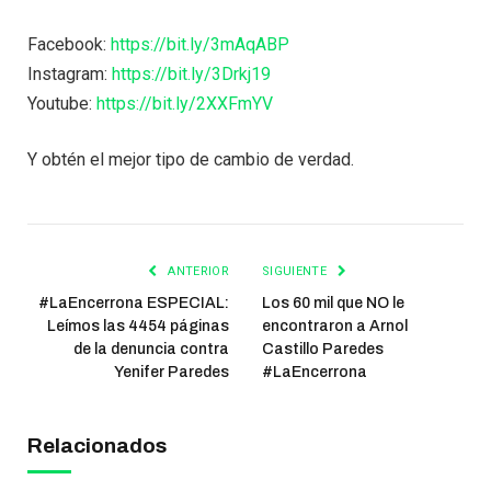
Facebook:
https://bit.ly/3mAqABP
Instagram:
https://bit.ly/3Drkj19
Youtube:
https://bit.ly/2XXFmYV
Y obtén el mejor tipo de cambio de verdad.
ANTERIOR
SIGUIENTE
#LaEncerrona ESPECIAL:
Los 60 mil que NO le
Leímos las 4454 páginas
encontraron a Arnol
de la denuncia contra
Castillo Paredes
Yenifer Paredes
#LaEncerrona
Relacionados