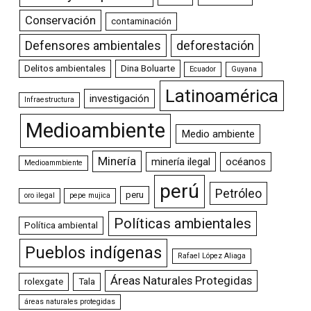
Conservación
contaminación
Defensores ambientales
deforestación
Delitos ambientales
Dina Boluarte
Ecuador
Guyana
Latinoamérica
investigación
Infraestructura
Medioambiente
Medio ambiente
Minería
minería ilegal
océanos
Medioammbiente
perú
Petróleo
peru
oro ilegal
pepe mujica
Políticas ambientales
Política ambiental
Pueblos indígenas
Rafael López Aliaga
Áreas Naturales Protegidas
rolexgate
Tala
áreas naturales protegidas