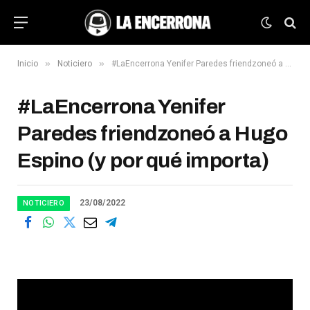
»
»
Inicio
Noticiero
#LaEncerrona Yenifer Paredes friendzoneó a Hugo Espino (y por qué importa)
#LaEncerrona Yenifer
Paredes friendzoneó a Hugo
Espino (y por qué importa)
23/08/2022
NOTICIERO