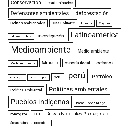
Conservación
contaminación
Defensores ambientales
deforestación
Delitos ambientales
Dina Boluarte
Ecuador
Guyana
Latinoamérica
investigación
Infraestructura
Medioambiente
Medio ambiente
Minería
minería ilegal
océanos
Medioammbiente
perú
Petróleo
peru
oro ilegal
pepe mujica
Políticas ambientales
Política ambiental
Pueblos indígenas
Rafael López Aliaga
Áreas Naturales Protegidas
rolexgate
Tala
áreas naturales protegidas