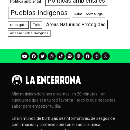
Políticas ambientales
Política ambiental
Pueblos indígenas
Rafael López Aliaga
Áreas Naturales Protegidas
rolexgate
Tala
áreas naturales protegidas
Mini noticiero de lunes a viernes, en 20 minutos –en
cualquiera que sea tu red favorita– todo lo que necesitas
saber para empezar tu día.
En un mundo de burbujas desinformativas, de sesgos de
confirmación y contenido personalizado, la única