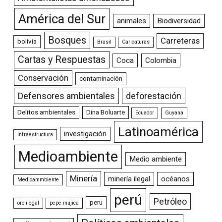
América del Sur
animales
Biodiversidad
Bosques
Carreteras
bolivia
Brasil
Caricaturas
Cartas y Respuestas
Coca
Colombia
Conservación
contaminación
Defensores ambientales
deforestación
Delitos ambientales
Dina Boluarte
Ecuador
Guyana
Latinoamérica
investigación
Infraestructura
Medioambiente
Medio ambiente
Minería
minería ilegal
océanos
Medioammbiente
perú
Petróleo
peru
oro ilegal
pepe mujica