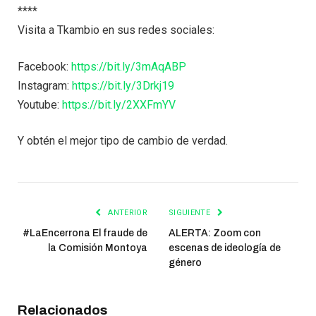
****
Visita a Tkambio en sus redes sociales:
Facebook:
https://bit.ly/3mAqABP
Instagram:
https://bit.ly/3Drkj19
Youtube:
https://bit.ly/2XXFmYV
Y obtén el mejor tipo de cambio de verdad.
ANTERIOR
SIGUIENTE
#LaEncerrona El fraude de
ALERTA: Zoom con
la Comisión Montoya
escenas de ideología de
género
Relacionados