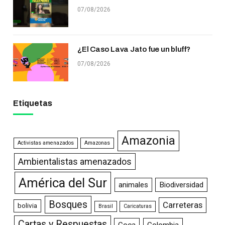
07/08/2026
¿El Caso Lava Jato fue un bluff?
07/08/2026
Etiquetas
Amazonia
Activistas amenazados
Amazonas
Ambientalistas amenazados
América del Sur
animales
Biodiversidad
Bosques
Carreteras
bolivia
Brasil
Caricaturas
Cartas y Respuestas
Coca
Colombia