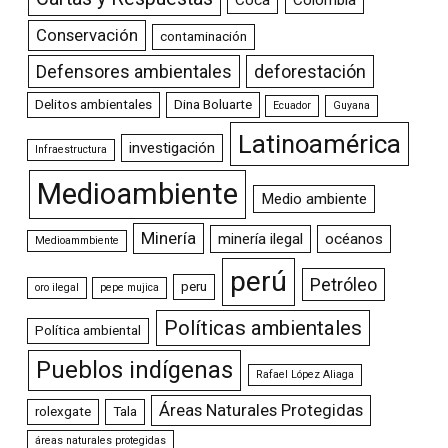
Conservación
contaminación
Defensores ambientales
deforestación
Delitos ambientales
Dina Boluarte
Ecuador
Guyana
Latinoamérica
investigación
Infraestructura
Medioambiente
Medio ambiente
Minería
minería ilegal
océanos
Medioammbiente
perú
Petróleo
peru
oro ilegal
pepe mujica
Políticas ambientales
Política ambiental
Pueblos indígenas
Rafael López Aliaga
Áreas Naturales Protegidas
rolexgate
Tala
áreas naturales protegidas