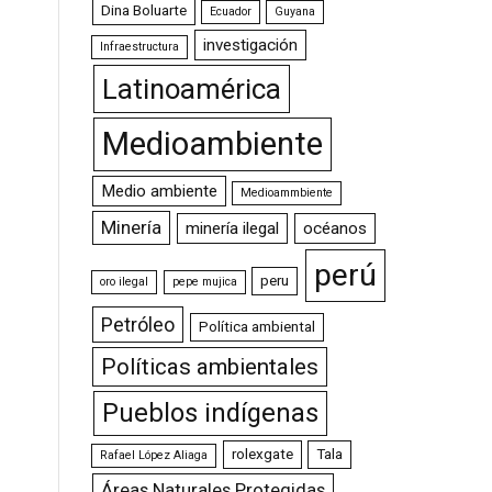
Dina Boluarte
Ecuador
Guyana
investigación
Infraestructura
Latinoamérica
Medioambiente
Medio ambiente
Medioammbiente
Minería
minería ilegal
océanos
perú
peru
oro ilegal
pepe mujica
Petróleo
Política ambiental
Políticas ambientales
Pueblos indígenas
rolexgate
Tala
Rafael López Aliaga
Áreas Naturales Protegidas