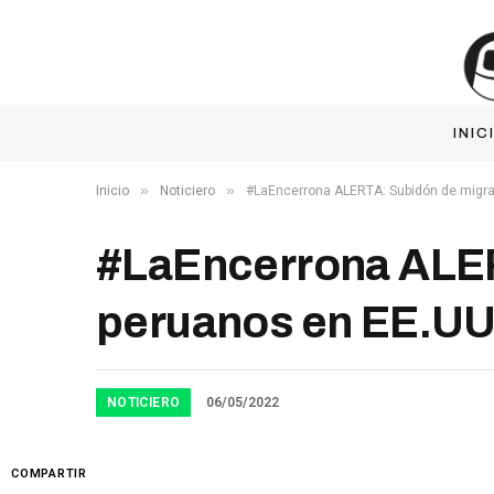
INIC
»
»
Inicio
Noticiero
#LaEncerrona ALERTA: Subidón de migrac
#LaEncerrona ALER
peruanos en EE.UU
NOTICIERO
06/05/2022
COMPARTIR