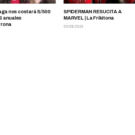
aga nos costará S/500
SPIDERMAN RESUCITA A
 anuales
MARVEL | La Frikitona
rrona
03/08/2026