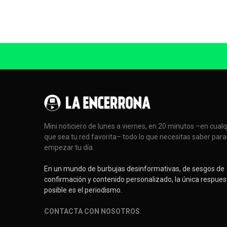
Mini noticiero de lunes a viernes, en 20 minutos –en cual
que sea tu red favorita– todo lo que necesitas saber para
empezar tu día.
En un mundo de burbujas desinformativas, de sesgos de
confirmación y contenido personalizado, la única respues
posible es el periodismo.
CONTACTA CON NOSOTROS
.