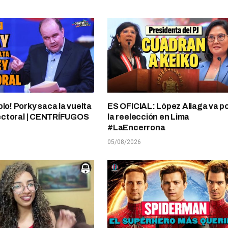
plo! Porky saca la vuelta
ES OFICIAL: López Aliaga va p
electoral | CENTRÍFUGOS
la reelección en Lima
#LaEncerrona
05/08/2026