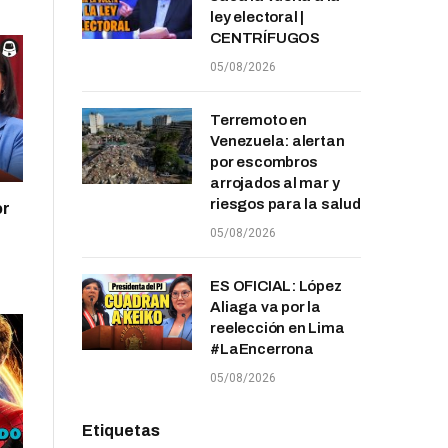
ley electoral |
CENTRÍFUGOS
05/08/2026
Terremoto en
Venezuela: alertan
por escombros
arrojados al mar y
riesgos para la salud
or
05/08/2026
ES OFICIAL: López
Aliaga va por la
reelección en Lima
#LaEncerrona
05/08/2026
Etiquetas