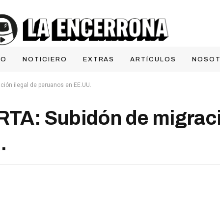
IO
NOTICIERO
EXTRAS
ARTÍCULOS
NOSO
ión ilegal de peruanos en EE.UU.
TA: Subidón de migració
.