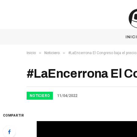
INIC
»
»
Inicio
Noticiero
#LaEncerrona El Congreso baja el precio
#LaEncerrona El Co
NOTICIERO
11/04/2022
COMPARTIR