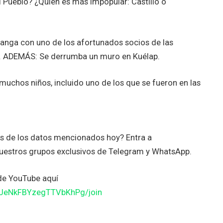
 Pueblo? ¿Quién es más impopular: Castillo o
anga con uno de los afortunados socios de las
m. ADEMÁS: Se derrumba un muro en Kuélap.
uchos niños, incluido uno de los que se fueron en las
es de los datos mencionados hoy? Entra a
uestros grupos exclusivos de Telegram y WhatsApp.
de YouTube aquí
JJeNkFBYzegTTVbKhPg/join