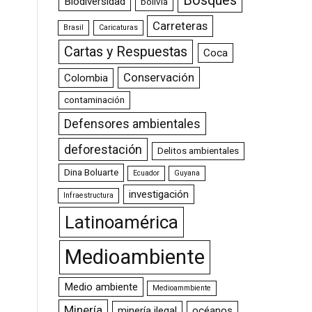
Bosques
Biodiversidad
bolivia
Carreteras
Brasil
Caricaturas
Cartas y Respuestas
Coca
Conservación
Colombia
contaminación
Defensores ambientales
deforestación
Delitos ambientales
Dina Boluarte
Ecuador
Guyana
investigación
Infraestructura
Latinoamérica
Medioambiente
Medio ambiente
Medioammbiente
Minería
minería ilegal
océanos