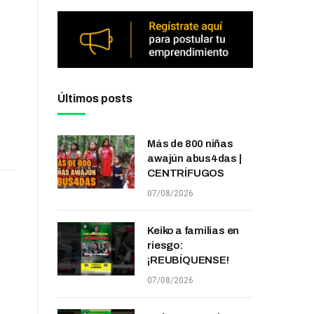
Últimos posts
Más de 800 niñas
awajún abus4das |
CENTRÍFUGOS
07/08/2026
Keiko a familias en
riesgo:
¡REUBÍQUENSE!
07/08/2026