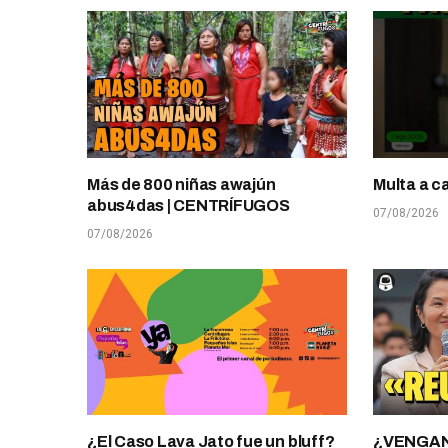
Más de 800 niñas awajún
Multa a c
abus4das | CENTRÍFUGOS
07/08/2026
07/08/2026
¿El Caso Lava Jato fue un bluff?
¿VENGANZ