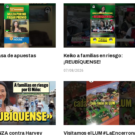
asa de apuestas
Keiko a familias en riesgo:
¡REUBÍQUENSE!
07/08/2026
A contra Harvey
Visitamos el LUM #LaEncerron