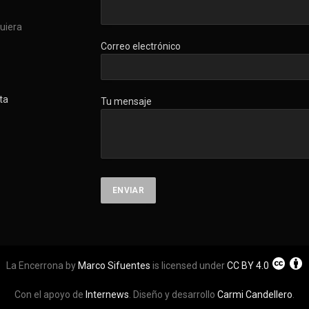
quiera
Correo electrónico
ta
Tu mensaje
La Encerrona by
Marco Sifuentes
is licensed under
CC BY 4.0
Con el apoyo de
Internews
. Diseño y desarrollo
Carmi Candellero
.