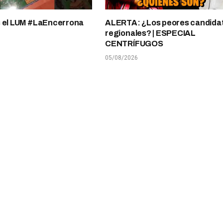
s el LUM #LaEncerrona
ALERTA: ¿Los peores candida
regionales? | ESPECIAL
CENTRÍFUGOS
05/08/2026