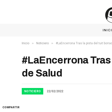
INIC
»
»
Inicio
Noticiero
#LaEncerrona Tras la pista del tuit borra
#LaEncerrona Tras l
de Salud
NOTICIERO
22/02/2022
COMPARTIR