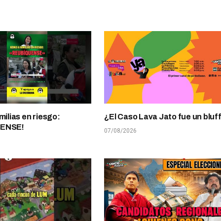
milias en riesgo:
¿El Caso Lava Jato fue un bluf
UENSE!
07/08/2026