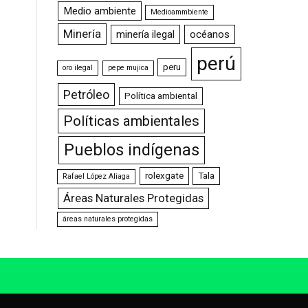
Medio ambiente
Medioammbiente
Minería
minería ilegal
océanos
perú
peru
oro ilegal
pepe mujica
Petróleo
Política ambiental
Políticas ambientales
Pueblos indígenas
rolexgate
Tala
Rafael López Aliaga
Áreas Naturales Protegidas
áreas naturales protegidas