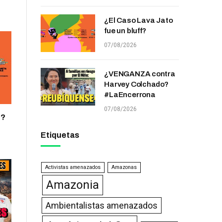
¿El Caso Lava Jato
fue un bluff?
07/08/2026
¿VENGANZA contra
Harvey Colchado?
#LaEncerrona
07/08/2026
f?
Etiquetas
Activistas amenazados
Amazonas
Amazonia
Ambientalistas amenazados