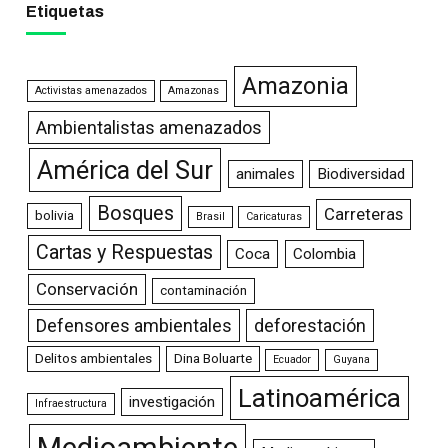
Etiquetas
Amazonia
Activistas amenazados
Amazonas
Ambientalistas amenazados
América del Sur
animales
Biodiversidad
Bosques
Carreteras
bolivia
Brasil
Caricaturas
Cartas y Respuestas
Coca
Colombia
Conservación
contaminación
Defensores ambientales
deforestación
Delitos ambientales
Dina Boluarte
Ecuador
Guyana
Latinoamérica
investigación
Infraestructura