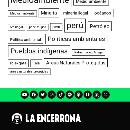
Medioambiente
Medio ambiente
Minería
minería ilegal
océanos
Medioammbiente
perú
Petróleo
peru
oro ilegal
pepe mujica
Políticas ambientales
Política ambiental
Pueblos indígenas
Rafael López Aliaga
Áreas Naturales Protegidas
rolexgate
Tala
áreas naturales protegidas