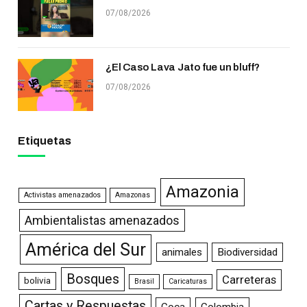
07/08/2026
¿El Caso Lava Jato fue un bluff?
07/08/2026
Etiquetas
Amazonia
Activistas amenazados
Amazonas
Ambientalistas amenazados
América del Sur
animales
Biodiversidad
Bosques
Carreteras
bolivia
Brasil
Caricaturas
Cartas y Respuestas
Coca
Colombia