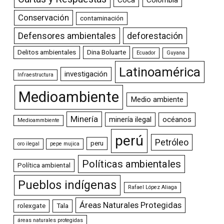
Conservación
contaminación
Defensores ambientales
deforestación
Delitos ambientales
Dina Boluarte
Ecuador
Guyana
Latinoamérica
investigación
Infraestructura
Medioambiente
Medio ambiente
Minería
minería ilegal
océanos
Medioammbiente
perú
Petróleo
peru
oro ilegal
pepe mujica
Políticas ambientales
Política ambiental
Pueblos indígenas
Rafael López Aliaga
Áreas Naturales Protegidas
rolexgate
Tala
áreas naturales protegidas