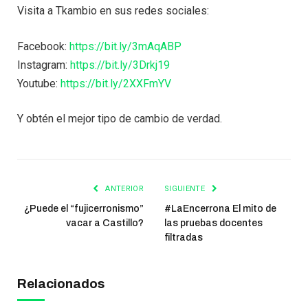
Visita a Tkambio en sus redes sociales:
Facebook:
https://bit.ly/3mAqABP
Instagram:
https://bit.ly/3Drkj19
Youtube:
https://bit.ly/2XXFmYV
Y obtén el mejor tipo de cambio de verdad.
ANTERIOR
SIGUIENTE
¿Puede el “fujicerronismo”
#LaEncerrona El mito de
vacar a Castillo?
las pruebas docentes
filtradas
Relacionados