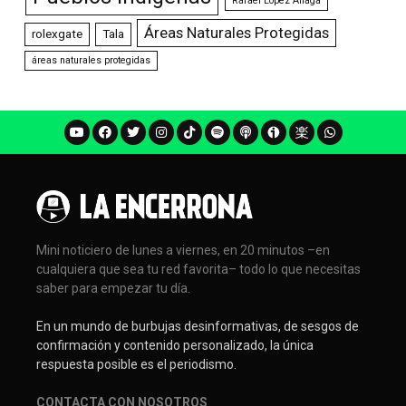
Rafael López Aliaga
Áreas Naturales Protegidas
rolexgate
Tala
áreas naturales protegidas
Mini noticiero de lunes a viernes, en 20 minutos –en
cualquiera que sea tu red favorita– todo lo que necesitas
saber para empezar tu día.
En un mundo de burbujas desinformativas, de sesgos de
confirmación y contenido personalizado, la única
respuesta posible es el periodismo.
CONTACTA CON NOSOTROS
.