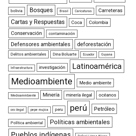
Bosques
Carreteras
bolivia
Brasil
Caricaturas
Cartas y Respuestas
Coca
Colombia
Conservación
contaminación
Defensores ambientales
deforestación
Delitos ambientales
Dina Boluarte
Ecuador
Guyana
Latinoamérica
investigación
Infraestructura
Medioambiente
Medio ambiente
Minería
minería ilegal
océanos
Medioammbiente
perú
Petróleo
peru
oro ilegal
pepe mujica
Políticas ambientales
Política ambiental
Pueblos indígenas