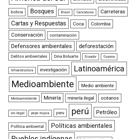
Bosques
Carreteras
bolivia
Brasil
Caricaturas
Cartas y Respuestas
Coca
Colombia
Conservación
contaminación
Defensores ambientales
deforestación
Delitos ambientales
Dina Boluarte
Ecuador
Guyana
Latinoamérica
investigación
Infraestructura
Medioambiente
Medio ambiente
Minería
minería ilegal
océanos
Medioammbiente
perú
Petróleo
peru
oro ilegal
pepe mujica
Políticas ambientales
Política ambiental
Pueblos indígenas