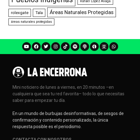
Rafael López Aliaga
Áreas Naturales Protegidas
rolexgate
Tala
áreas naturales protegidas
Mini noticiero de lunes a viernes, en 20 minutos –en
cualquiera que sea tu red favorita– todo lo que necesitas
saber para empezar tu día.
En un mundo de burbujas desinformativas, de sesgos de
confirmación y contenido personalizado, la única
respuesta posible es el periodismo.
CONTACTA CON NOSOTROS
.