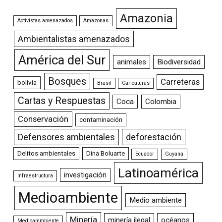
Amazonia
Activistas amenazados
Amazonas
Ambientalistas amenazados
América del Sur
animales
Biodiversidad
Bosques
Carreteras
bolivia
Brasil
Caricaturas
Cartas y Respuestas
Coca
Colombia
Conservación
contaminación
Defensores ambientales
deforestación
Delitos ambientales
Dina Boluarte
Ecuador
Guyana
Latinoamérica
investigación
Infraestructura
Medioambiente
Medio ambiente
Minería
minería ilegal
océanos
Medioammbiente