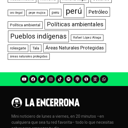
perú
Petróleo
peru
oro ilegal
pepe mujica
Políticas ambientales
Política ambiental
Pueblos indígenas
Rafael López Aliaga
Áreas Naturales Protegidas
rolexgate
Tala
áreas naturales protegidas
Mini noticiero de lunes a viernes, en 20 minutos –en
cualquiera que sea tu red favorita– todo lo que necesitas