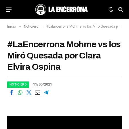
»
»
Inicio
Noticiero
#LaEncerrona Mohme vs los Miró Quesada por Clara Elvira Ospina
#LaEncerrona Mohme vs los
Miró Quesada por Clara
Elvira Ospina
11/05/2021
NOTICIERO