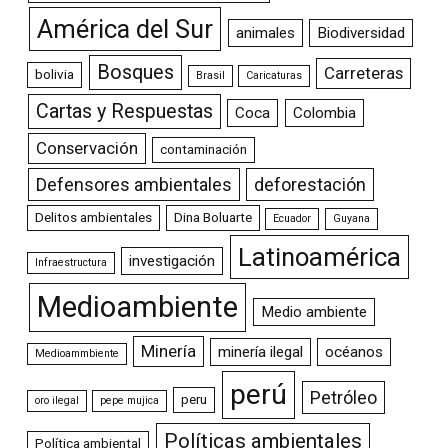
América del Sur
animales
Biodiversidad
Bosques
Carreteras
bolivia
Brasil
Caricaturas
Cartas y Respuestas
Coca
Colombia
Conservación
contaminación
Defensores ambientales
deforestación
Delitos ambientales
Dina Boluarte
Ecuador
Guyana
Latinoamérica
investigación
Infraestructura
Medioambiente
Medio ambiente
Minería
minería ilegal
océanos
Medioammbiente
perú
Petróleo
peru
oro ilegal
pepe mujica
Políticas ambientales
Política ambiental