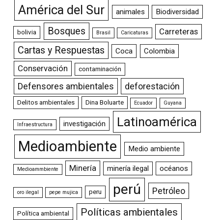
América del Sur
animales
Biodiversidad
Bosques
Carreteras
bolivia
Brasil
Caricaturas
Cartas y Respuestas
Coca
Colombia
Conservación
contaminación
Defensores ambientales
deforestación
Delitos ambientales
Dina Boluarte
Ecuador
Guyana
Latinoamérica
investigación
Infraestructura
Medioambiente
Medio ambiente
Minería
minería ilegal
océanos
Medioammbiente
perú
Petróleo
peru
oro ilegal
pepe mujica
Políticas ambientales
Política ambiental