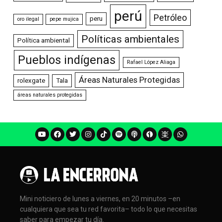
perú
Petróleo
peru
oro ilegal
pepe mujica
Políticas ambientales
Política ambiental
Pueblos indígenas
Rafael López Aliaga
Áreas Naturales Protegidas
rolexgate
Tala
áreas naturales protegidas
Mini noticiero de lunes a viernes, en 20 minutos –en
cualquiera que sea tu red favorita– todo lo que necesitas
saber para empezar tu día.