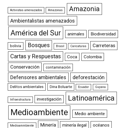
Amazonia
Activistas amenazados
Amazonas
Ambientalistas amenazados
América del Sur
animales
Biodiversidad
Bosques
Carreteras
bolivia
Brasil
Caricaturas
Cartas y Respuestas
Coca
Colombia
Conservación
contaminación
Defensores ambientales
deforestación
Delitos ambientales
Dina Boluarte
Ecuador
Guyana
Latinoamérica
investigación
Infraestructura
Medioambiente
Medio ambiente
Minería
minería ilegal
océanos
Medioammbiente