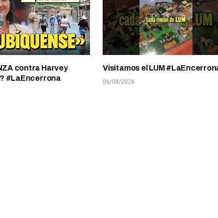
A contra Harvey
Visitamos el LUM #LaEncerron
? #LaEncerrona
06/08/2026