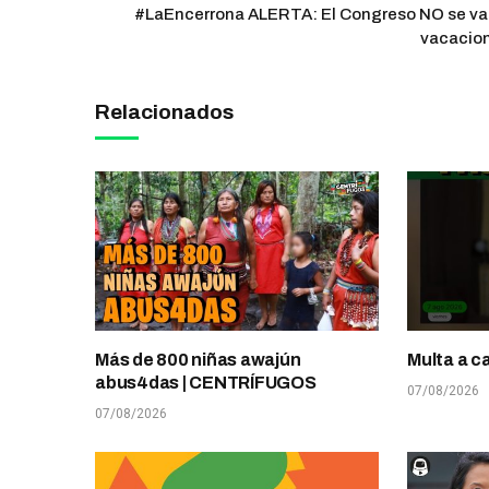
#LaEncerrona ALERTA: El Congreso NO se va
vacacio
Relacionados
Más de 800 niñas awajún
Multa a c
abus4das | CENTRÍFUGOS
07/08/2026
07/08/2026