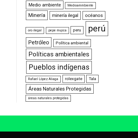
Medio ambiente
Medioammbiente
Minería
minería ilegal
océanos
perú
peru
oro ilegal
pepe mujica
Petróleo
Política ambiental
Políticas ambientales
Pueblos indígenas
rolexgate
Tala
Rafael López Aliaga
Áreas Naturales Protegidas
áreas naturales protegidas