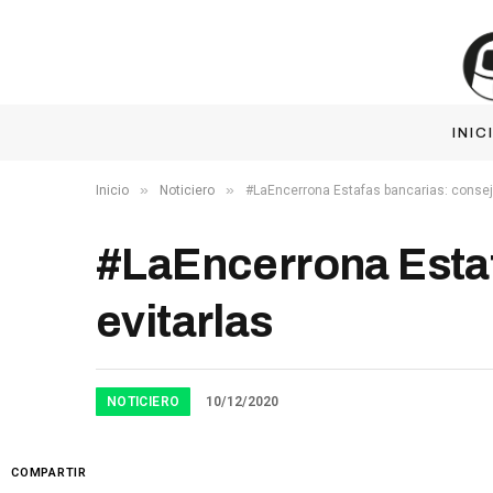
INIC
»
»
Inicio
Noticiero
#LaEncerrona Estafas bancarias: consejo
#LaEncerrona Estaf
evitarlas
NOTICIERO
10/12/2020
COMPARTIR