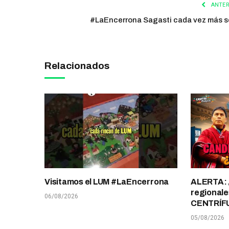
ANTER
#LaEncerrona Sagasti cada vez más s
Relacionados
Visitamos el LUM #LaEncerrona
ALERTA: 
regionale
06/08/2026
CENTRÍF
05/08/2026