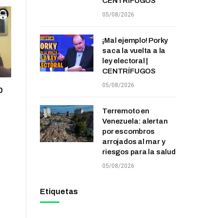
CENTRÍFUGOS
05/08/2026
¡Mal ejemplo! Porky
saca la vuelta a la
ley electoral |
CENTRÍFUGOS
05/08/2026
0
Terremoto en
Venezuela: alertan
por escombros
arrojados al mar y
riesgos para la salud
05/08/2026
Etiquetas