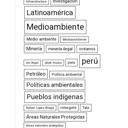
investigación
Infraestructura
Latinoamérica
Medioambiente
Medio ambiente
Medioammbiente
Minería
minería ilegal
océanos
perú
peru
oro ilegal
pepe mujica
Petróleo
Política ambiental
Políticas ambientales
Pueblos indígenas
rolexgate
Tala
Rafael López Aliaga
Áreas Naturales Protegidas
áreas naturales protegidas