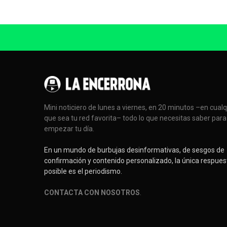
Mini noticiero de lunes a viernes, en 20 minutos –en cual
que sea tu red favorita– todo lo que necesitas saber para
empezar tu día.
En un mundo de burbujas desinformativas, de sesgos de
confirmación y contenido personalizado, la única respues
posible es el periodismo.
CONTACTA CON NOSOTROS
.