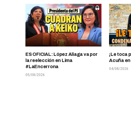
ES OFICIAL: López Aliaga va por
¡Le toca 
la reelección en Lima
Acuña en T
#LaEncerrona
04/08/2026
05/08/2026