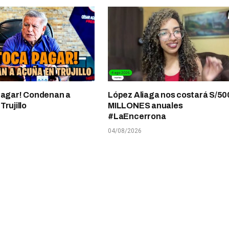
pagar! Condenan a
López Aliaga nos costará S/50
rujillo
MILLONES anuales
#LaEncerrona
04/08/2026