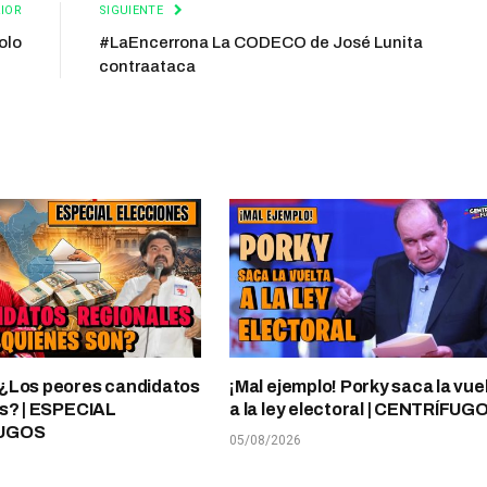
IOR
SIGUIENTE
olo
#LaEncerrona La CODECO de José Lunita
contraataca
¿Los peores candidatos
¡Mal ejemplo! Porky saca la vue
s? | ESPECIAL
a la ley electoral | CENTRÍFUG
UGOS
05/08/2026