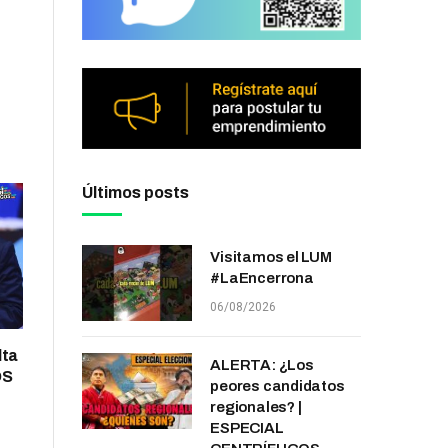
Últimos posts
Visitamos el LUM
#LaEncerrona
06/08/2026
lta
ALERTA: ¿Los
OS
peores candidatos
regionales? |
ESPECIAL