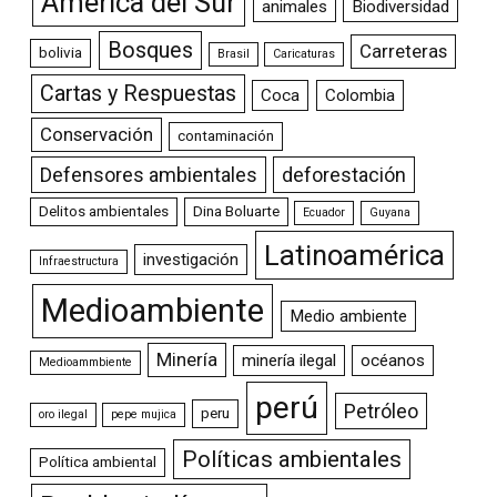
América del Sur
animales
Biodiversidad
Bosques
Carreteras
bolivia
Brasil
Caricaturas
Cartas y Respuestas
Coca
Colombia
Conservación
contaminación
Defensores ambientales
deforestación
Delitos ambientales
Dina Boluarte
Ecuador
Guyana
Latinoamérica
investigación
Infraestructura
Medioambiente
Medio ambiente
Minería
minería ilegal
océanos
Medioammbiente
perú
Petróleo
peru
oro ilegal
pepe mujica
Políticas ambientales
Política ambiental