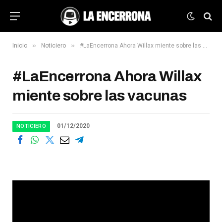
»
»
Inicio
Noticiero
#LaEncerrona Ahora Willax miente sobre las vacunas
#LaEncerrona Ahora Willax
miente sobre las vacunas
01/12/2020
NOTICIERO