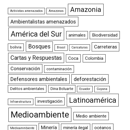
Amazonia
Activistas amenazados
Amazonas
Ambientalistas amenazados
América del Sur
animales
Biodiversidad
Bosques
Carreteras
bolivia
Brasil
Caricaturas
Cartas y Respuestas
Coca
Colombia
Conservación
contaminación
Defensores ambientales
deforestación
Delitos ambientales
Dina Boluarte
Ecuador
Guyana
Latinoamérica
investigación
Infraestructura
Medioambiente
Medio ambiente
Minería
minería ilegal
océanos
Medioammbiente