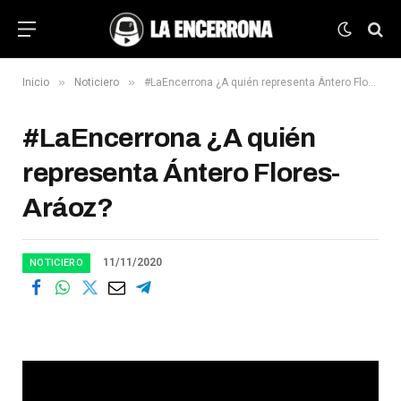
»
»
Inicio
Noticiero
#LaEncerrona ¿A quién representa Ántero Flores-Aráoz?
#LaEncerrona ¿A quién
representa Ántero Flores-
Aráoz?
11/11/2020
NOTICIERO