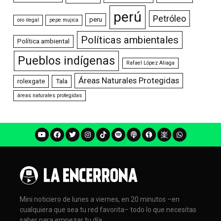
perú
Petróleo
peru
oro ilegal
pepe mujica
Políticas ambientales
Política ambiental
Pueblos indígenas
Rafael López Aliaga
Áreas Naturales Protegidas
rolexgate
Tala
áreas naturales protegidas
Mini noticiero de lunes a viernes, en 20 minutos –en
cualquiera que sea tu red favorita– todo lo que necesitas
saber para empezar tu día.