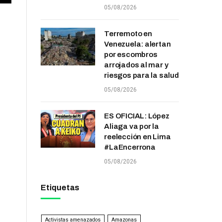
05/08/2026
Terremoto en
Venezuela: alertan
por escombros
arrojados al mar y
riesgos para la salud
05/08/2026
ES OFICIAL: López
Aliaga va por la
reelección en Lima
#LaEncerrona
05/08/2026
Etiquetas
Activistas amenazados
Amazonas