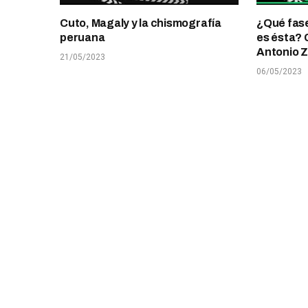
Cuto, Magaly y la chismografía
¿Qué fase 
peruana
es ésta?
Antonio 
21/05/2023
06/05/2023