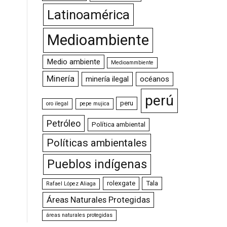
Latinoamérica
Medioambiente
Medio ambiente
Medioammbiente
Minería
minería ilegal
océanos
perú
peru
oro ilegal
pepe mujica
Petróleo
Política ambiental
Políticas ambientales
Pueblos indígenas
rolexgate
Tala
Rafael López Aliaga
Áreas Naturales Protegidas
áreas naturales protegidas