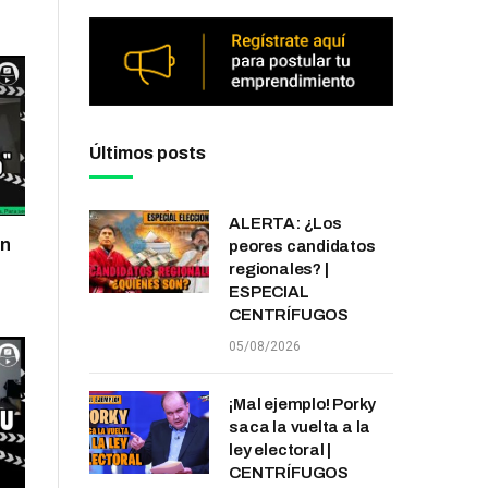
Últimos posts
ALERTA: ¿Los
on
peores candidatos
regionales? |
ESPECIAL
CENTRÍFUGOS
05/08/2026
¡Mal ejemplo! Porky
saca la vuelta a la
ley electoral |
CENTRÍFUGOS