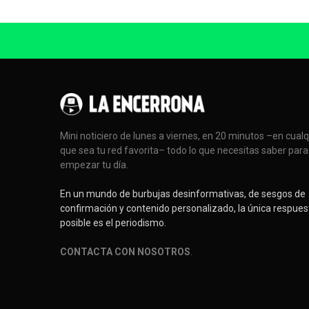
Mini noticiero de lunes a viernes, en 20 minutos –en cual
que sea tu red favorita– todo lo que necesitas saber para
empezar tu día.
En un mundo de burbujas desinformativas, de sesgos de
confirmación y contenido personalizado, la única respues
posible es el periodismo.
CONTACTA CON NOSOTROS
.