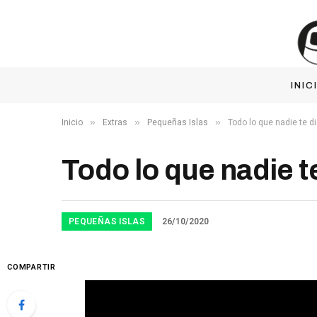
INIC
»
»
»
Inicio
Extras
Pequeñas Islas
Todo lo que nadie te d
Todo lo que nadie t
PEQUEÑAS ISLAS
26/10/2020
COMPARTIR