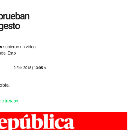
obia.
noticias»
: