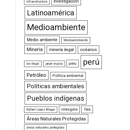
investigación
Infraestructura
Latinoamérica
Medioambiente
Medio ambiente
Medioammbiente
Minería
minería ilegal
océanos
perú
peru
oro ilegal
pepe mujica
Petróleo
Política ambiental
Políticas ambientales
Pueblos indígenas
rolexgate
Tala
Rafael López Aliaga
Áreas Naturales Protegidas
áreas naturales protegidas