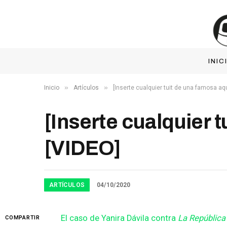
INIC
»
»
Inicio
Artículos
[Inserte cualquier tuit de una famosa aq
[Inserte cualquier 
[VIDEO]
ARTÍCULOS
04/10/2020
El caso de Yanira Dávila contra
La República
COMPARTIR