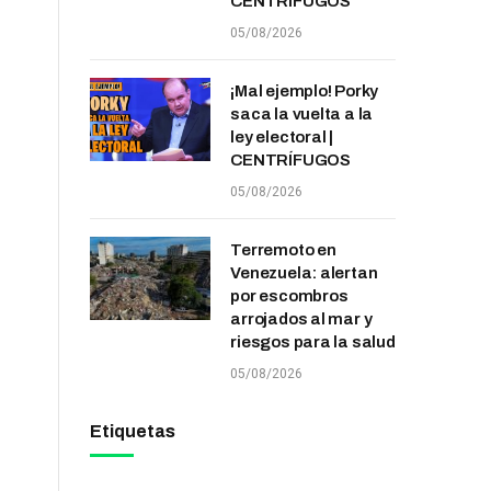
CENTRÍFUGOS
05/08/2026
¡Mal ejemplo! Porky
saca la vuelta a la
ley electoral |
CENTRÍFUGOS
05/08/2026
Terremoto en
Venezuela: alertan
por escombros
arrojados al mar y
riesgos para la salud
05/08/2026
Etiquetas