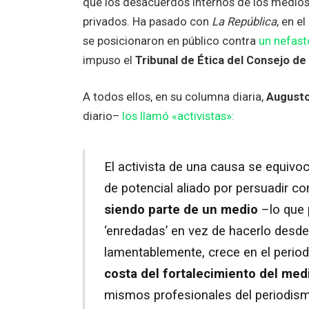
que los desacuerdos internos de los medio
privados. Ha pasado con
La República
, en e
se posicionaron en público contra
un nefasto
impuso el
Tribunal de Ética del Consejo de
A todos ellos, en su columna diaria,
Augusto
diario–
los llamó «activistas»:
El activista de una causa se equiv
de potencial aliado por persuadir c
siendo parte de un medio
–lo que 
‘enredadas’ en vez de hacerlo desde e
lamentablemente, crece en el peri
costa del fortalecimiento del med
mismos profesionales del periodismo