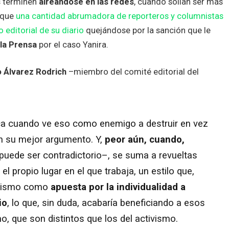
s terminen
aireándose en las redes
, cuando solían ser más
l que
una cantidad abrumadora de reporteros y columnistas
 editorial de su diario
quejándose por la sanción que le
 la Prensa
por el caso Yanira.
 Álvarez Rodrich
–miembro del comité editorial del
oca cuando ve eso como enemigo a destruir en vez
on su mejor argumento. Y,
peor aún, cuando,
puede ser contradictorio–, se suma a revueltas
l propio lugar en el que trabaja, un estilo que,
odismo como
apuesta por la individualidad a
io
, lo que, sin duda, acabaría beneficiando a esos
, que son distintos que los del activismo.