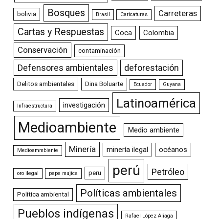
Bosques
Carreteras
bolivia
Brasil
Caricaturas
Cartas y Respuestas
Coca
Colombia
Conservación
contaminación
Defensores ambientales
deforestación
Delitos ambientales
Dina Boluarte
Ecuador
Guyana
Latinoamérica
investigación
Infraestructura
Medioambiente
Medio ambiente
Minería
minería ilegal
océanos
Medioammbiente
perú
Petróleo
peru
oro ilegal
pepe mujica
Políticas ambientales
Política ambiental
Pueblos indígenas
Rafael López Aliaga