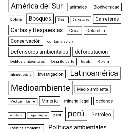
América del Sur
animales
Biodiversidad
Bosques
Carreteras
bolivia
Brasil
Caricaturas
Cartas y Respuestas
Coca
Colombia
Conservación
contaminación
Defensores ambientales
deforestación
Delitos ambientales
Dina Boluarte
Ecuador
Guyana
Latinoamérica
investigación
Infraestructura
Medioambiente
Medio ambiente
Minería
minería ilegal
océanos
Medioammbiente
perú
Petróleo
peru
oro ilegal
pepe mujica
Políticas ambientales
Política ambiental