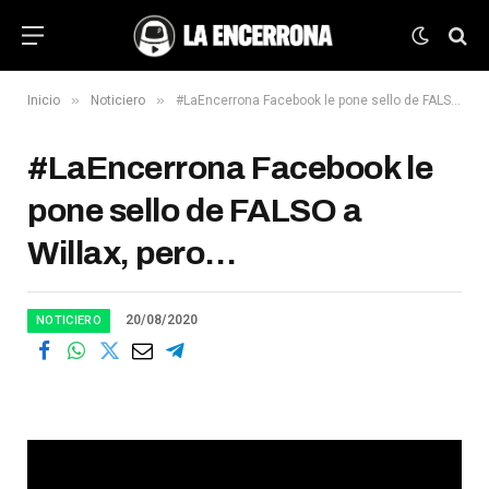
»
»
Inicio
Noticiero
#LaEncerrona Facebook le pone sello de FALSO a Willax, pero…
#LaEncerrona Facebook le
pone sello de FALSO a
Willax, pero…
20/08/2020
NOTICIERO