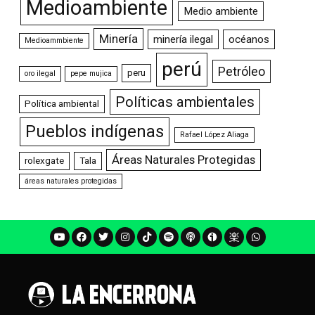
Medioambiente
Medio ambiente
Minería
minería ilegal
océanos
Medioammbiente
perú
Petróleo
peru
oro ilegal
pepe mujica
Políticas ambientales
Política ambiental
Pueblos indígenas
Rafael López Aliaga
Áreas Naturales Protegidas
rolexgate
Tala
áreas naturales protegidas