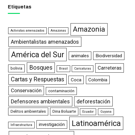
Etiquetas
Amazonia
Activistas amenazados
Amazonas
Ambientalistas amenazados
América del Sur
animales
Biodiversidad
Bosques
Carreteras
bolivia
Brasil
Caricaturas
Cartas y Respuestas
Coca
Colombia
Conservación
contaminación
Defensores ambientales
deforestación
Delitos ambientales
Dina Boluarte
Ecuador
Guyana
Latinoamérica
investigación
Infraestructura