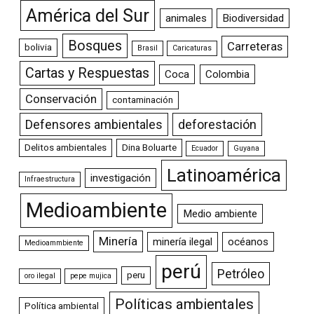
América del Sur
animales
Biodiversidad
Bosques
Carreteras
bolivia
Brasil
Caricaturas
Cartas y Respuestas
Coca
Colombia
Conservación
contaminación
Defensores ambientales
deforestación
Delitos ambientales
Dina Boluarte
Ecuador
Guyana
Latinoamérica
investigación
Infraestructura
Medioambiente
Medio ambiente
Minería
minería ilegal
océanos
Medioammbiente
perú
Petróleo
peru
oro ilegal
pepe mujica
Políticas ambientales
Política ambiental