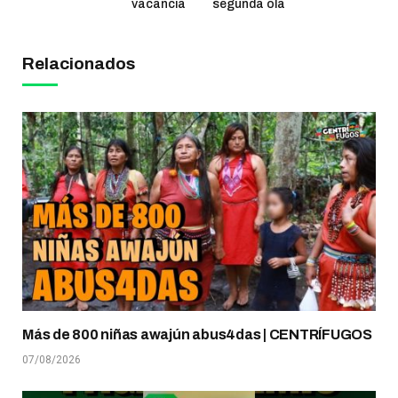
vacancia
segunda ola
Relacionados
Más de 800 niñas awajún abus4das | CENTRÍFUGOS
07/08/2026