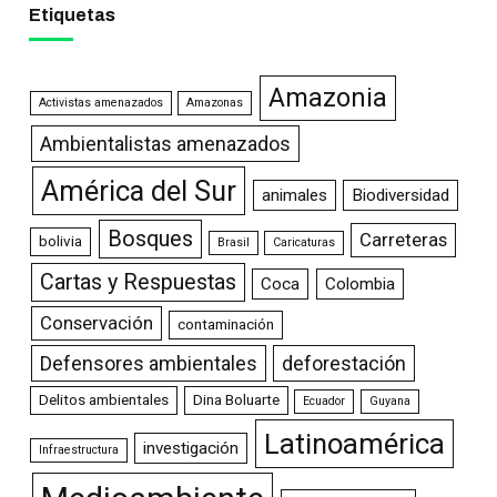
Etiquetas
Amazonia
Activistas amenazados
Amazonas
Ambientalistas amenazados
América del Sur
animales
Biodiversidad
Bosques
Carreteras
bolivia
Brasil
Caricaturas
Cartas y Respuestas
Coca
Colombia
Conservación
contaminación
Defensores ambientales
deforestación
Delitos ambientales
Dina Boluarte
Ecuador
Guyana
Latinoamérica
investigación
Infraestructura