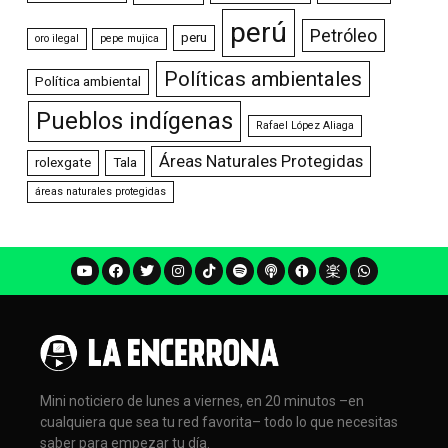
perú
Petróleo
peru
oro ilegal
pepe mujica
Políticas ambientales
Política ambiental
Pueblos indígenas
Rafael López Aliaga
Áreas Naturales Protegidas
rolexgate
Tala
áreas naturales protegidas
Mini noticiero de lunes a viernes, en 20 minutos –en
cualquiera que sea tu red favorita– todo lo que necesitas
saber para empezar tu día.