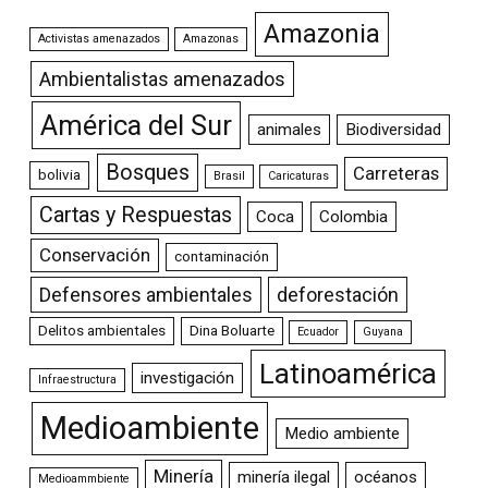
Amazonia
Activistas amenazados
Amazonas
Ambientalistas amenazados
América del Sur
animales
Biodiversidad
Bosques
Carreteras
bolivia
Brasil
Caricaturas
Cartas y Respuestas
Coca
Colombia
Conservación
contaminación
Defensores ambientales
deforestación
Delitos ambientales
Dina Boluarte
Ecuador
Guyana
Latinoamérica
investigación
Infraestructura
Medioambiente
Medio ambiente
Minería
minería ilegal
océanos
Medioammbiente