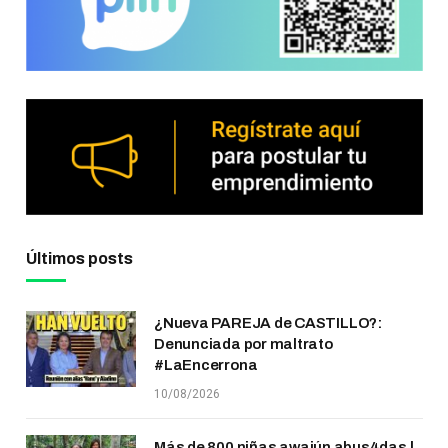
Últimos posts
¿Nueva PAREJA de CASTILLO?:
Denunciada por maltrato
#LaEncerrona
10/08/2026
Más de 800 niñas awajún abus4das |