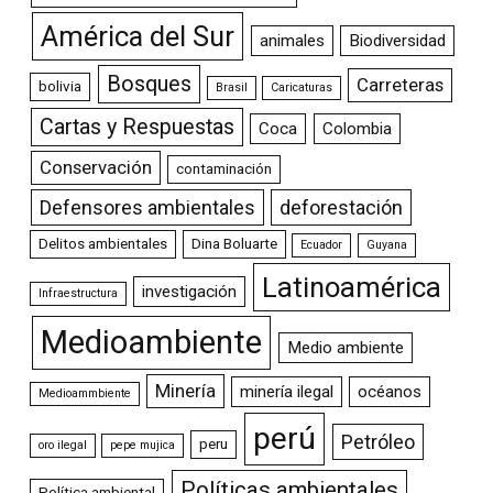
América del Sur
animales
Biodiversidad
Bosques
Carreteras
bolivia
Brasil
Caricaturas
Cartas y Respuestas
Coca
Colombia
Conservación
contaminación
Defensores ambientales
deforestación
Delitos ambientales
Dina Boluarte
Ecuador
Guyana
Latinoamérica
investigación
Infraestructura
Medioambiente
Medio ambiente
Minería
minería ilegal
océanos
Medioammbiente
perú
Petróleo
peru
oro ilegal
pepe mujica
Políticas ambientales
Política ambiental