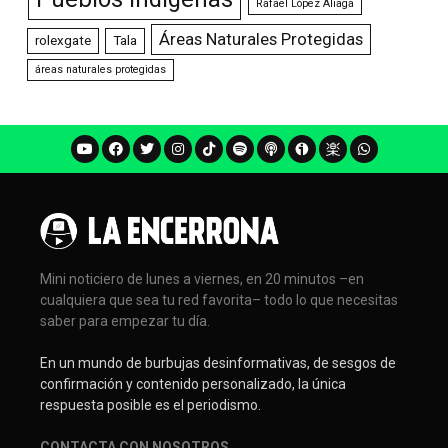
Rafael López Aliaga
Áreas Naturales Protegidas
rolexgate
Tala
áreas naturales protegidas
Mini noticiero de lunes a viernes, en 20 minutos –en
cualquiera que sea tu red favorita– todo lo que necesitas
saber para empezar tu día.
En un mundo de burbujas desinformativas, de sesgos de
confirmación y contenido personalizado, la única
respuesta posible es el periodismo.
CONTACTA CON NOSOTROS
.