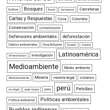
Bosques
Carreteras
bolivia
Brasil
Caricaturas
Cartas y Respuestas
Coca
Colombia
Conservación
contaminación
Defensores ambientales
deforestación
Delitos ambientales
Dina Boluarte
Ecuador
Guyana
Latinoamérica
investigación
Infraestructura
Medioambiente
Medio ambiente
Minería
minería ilegal
océanos
Medioammbiente
perú
Petróleo
peru
oro ilegal
pepe mujica
Políticas ambientales
Política ambiental
Pueblos indígenas