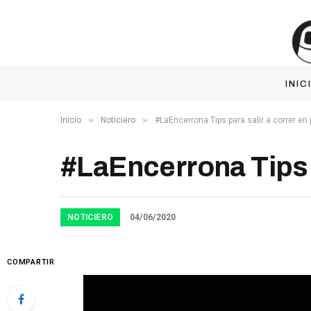
INIC
»
»
Inicio
Noticiero
#LaEncerrona Tips para salir a correr e
#LaEncerrona Tips 
NOTICIERO
04/06/2020
COMPARTIR