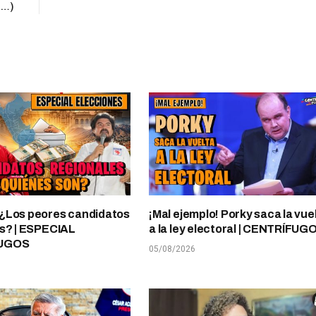
e…)
¿Los peores candidatos
¡Mal ejemplo! Porky saca la vue
s? | ESPECIAL
a la ley electoral | CENTRÍFUG
UGOS
05/08/2026