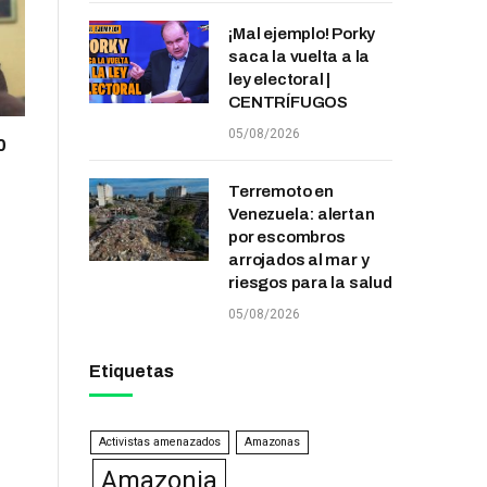
¡Mal ejemplo! Porky
saca la vuelta a la
ley electoral |
CENTRÍFUGOS
05/08/2026
0
Terremoto en
Venezuela: alertan
por escombros
arrojados al mar y
riesgos para la salud
05/08/2026
Etiquetas
Activistas amenazados
Amazonas
Amazonia