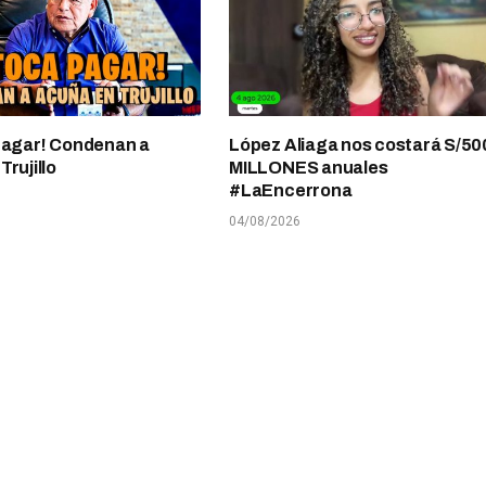
pagar! Condenan a
López Aliaga nos costará S/50
rujillo
MILLONES anuales
#LaEncerrona
04/08/2026