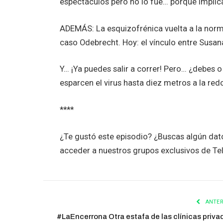
espectáculos pero no lo fue… porque implica
ADEMÁS: La esquizofrénica vuelta a la norma
caso Odebrecht. Hoy: el vínculo entre Susana
Y… ¡Ya puedes salir a correr! Pero… ¿debes o
esparcen el virus hasta diez metros a la r
****
¿Te gustó este episodio? ¿Buscas algún da
acceder a nuestros grupos exclusivos de T
ANTER
#LaEncerrona Otra estafa de las clínicas priva