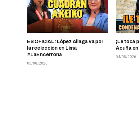
ES OFICIAL: López Aliaga va por
¡Le toca 
la reelección en Lima
Acuña en T
#LaEncerrona
04/08/2026
05/08/2026