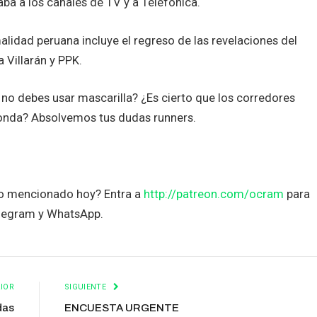
ba a los canales de TV y a Telefónica.
lidad peruana incluye el regreso de las revelaciones del
 Villarán y PPK.
 no debes usar mascarilla? ¿Es cierto que los corredores
edonda? Absolvemos tus dudas runners.
to mencionado hoy? Entra a
http://patreon.com/ocram
para
elegram y WhatsApp.
IOR
SIGUIENTE
das
ENCUESTA URGENTE