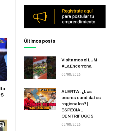
Últimos posts
Visitamos el LUM
#LaEncerrona
06/08/2026
lta
ALERTA: ¿Los
OS
peores candidatos
regionales? |
ESPECIAL
CENTRÍFUGOS
05/08/2026