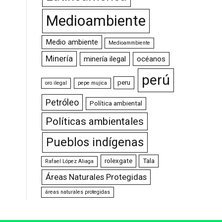
Medioambiente
Medio ambiente
Medioammbiente
Minería
minería ilegal
océanos
perú
peru
oro ilegal
pepe mujica
Petróleo
Política ambiental
Políticas ambientales
Pueblos indígenas
rolexgate
Tala
Rafael López Aliaga
Áreas Naturales Protegidas
áreas naturales protegidas