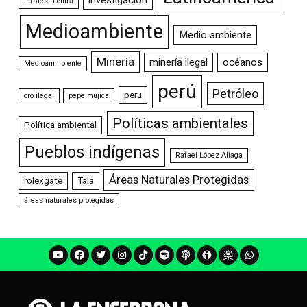
Infraestructura
Medioambiente
Medio ambiente
Minería
minería ilegal
océanos
Medioammbiente
perú
Petróleo
peru
oro ilegal
pepe mujica
Políticas ambientales
Política ambiental
Pueblos indígenas
Rafael López Aliaga
Áreas Naturales Protegidas
rolexgate
Tala
áreas naturales protegidas