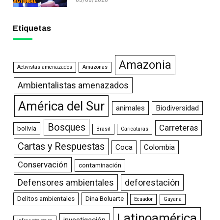
Etiquetas
Amazonia
Activistas amenazados
Amazonas
Ambientalistas amenazados
América del Sur
animales
Biodiversidad
Bosques
Carreteras
bolivia
Brasil
Caricaturas
Cartas y Respuestas
Coca
Colombia
Conservación
contaminación
Defensores ambientales
deforestación
Delitos ambientales
Dina Boluarte
Ecuador
Guyana
Latinoamérica
investigación