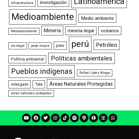
Latinoamérica
investigación
Infraestructura
Medioambiente
Medio ambiente
Minería
minería ilegal
océanos
Medioammbiente
perú
Petróleo
peru
oro ilegal
pepe mujica
Políticas ambientales
Política ambiental
Pueblos indígenas
Rafael López Aliaga
Áreas Naturales Protegidas
rolexgate
Tala
áreas naturales protegidas