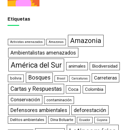
Etiquetas
Amazonia
Activistas amenazados
Amazonas
Ambientalistas amenazados
América del Sur
animales
Biodiversidad
Bosques
Carreteras
bolivia
Brasil
Caricaturas
Cartas y Respuestas
Coca
Colombia
Conservación
contaminación
Defensores ambientales
deforestación
Delitos ambientales
Dina Boluarte
Ecuador
Guyana