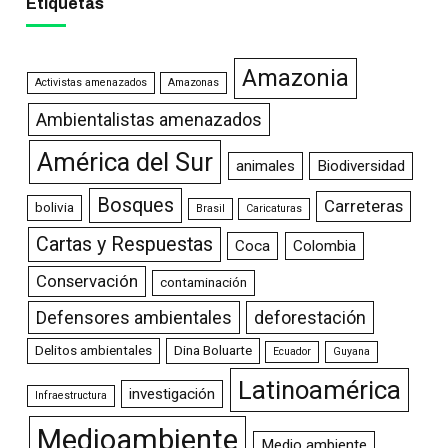
Etiquetas
Amazonia
Activistas amenazados
Amazonas
Ambientalistas amenazados
América del Sur
animales
Biodiversidad
Bosques
Carreteras
bolivia
Brasil
Caricaturas
Cartas y Respuestas
Coca
Colombia
Conservación
contaminación
Defensores ambientales
deforestación
Delitos ambientales
Dina Boluarte
Ecuador
Guyana
Latinoamérica
investigación
Infraestructura
Medioambiente
Medio ambiente