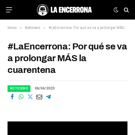
»
»
Inicio
Noticiero
#LaEncerrona: Por qué se va a prolongar MÁS la cuarentena
#LaEncerrona: Por qué se va
a prolongar MÁS la
cuarentena
06/04/2020
NOTICIERO