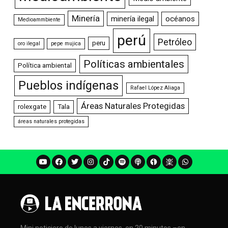
Minería
minería ilegal
océanos
Medioammbiente
perú
Petróleo
peru
oro ilegal
pepe mujica
Políticas ambientales
Política ambiental
Pueblos indígenas
Rafael López Aliaga
Áreas Naturales Protegidas
rolexgate
Tala
áreas naturales protegidas