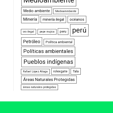
Medio ambiente
Medioammbiente
Minería
minería ilegal
océanos
perú
peru
oro ilegal
pepe mujica
Petróleo
Política ambiental
Políticas ambientales
Pueblos indígenas
rolexgate
Tala
Rafael López Aliaga
Áreas Naturales Protegidas
áreas naturales protegidas