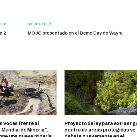
IOR
SIGUIENTE
n 2
MOJO presentado en el Demo Day de Wayra
s Voces frente al
Proyecto de ley para extraer g
Mundial de Minería”:
dentro de áreas protegidas se
one una nueva minería
debate nuevamente en el