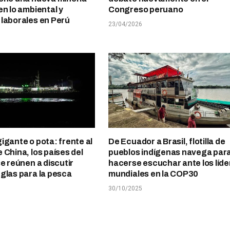
en lo ambiental y
Congreso peruano
laborales en Perú
23/04/2026
igante o pota: frente al
De Ecuador a Brasil, flotilla de
 China, los países del
pueblos indígenas navega par
se reúnen a discutir
hacerse escuchar ante los líde
glas para la pesca
mundiales en la COP30
30/10/2025