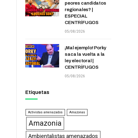
peores candidatos
regionales? |
ESPECIAL
CENTRÍFUGOS
05/08/2026
¡Mal ejemplo! Porky
saca la vuelta a la
ley electoral |
CENTRÍFUGOS
05/08/2026
Etiquetas
Activistas amenazados
Amazonas
Amazonia
Ambientalistas amenazados