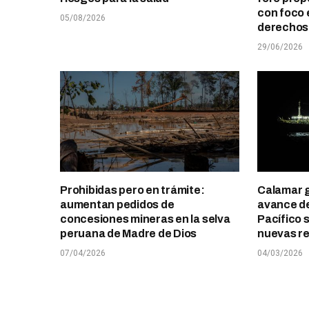
con foco 
05/08/2026
derechos 
29/06/2026
Prohibidas pero en trámite:
Calamar g
aumentan pedidos de
avance de
concesiones mineras en la selva
Pacífico 
peruana de Madre de Dios
nuevas re
07/04/2026
04/03/2026