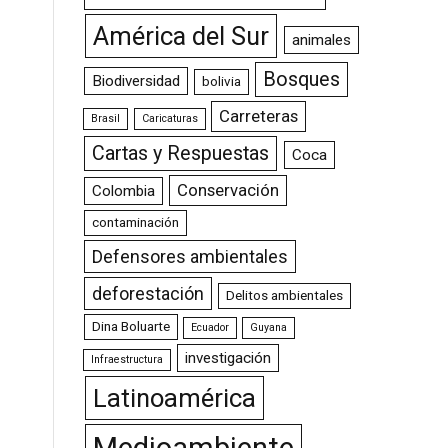
América del Sur
animales
Bosques
Biodiversidad
bolivia
Carreteras
Brasil
Caricaturas
Cartas y Respuestas
Coca
Conservación
Colombia
contaminación
Defensores ambientales
deforestación
Delitos ambientales
Dina Boluarte
Ecuador
Guyana
investigación
Infraestructura
Latinoamérica
Medioambiente