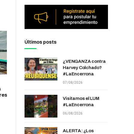
Últimos posts
¿VENGANZA contra
Harvey Colchado?
#LaEncerrona
07/08/2026
a
res
Visitamos el LUM
#LaEncerrona
06/08/2026
ALERTA: ¿Los