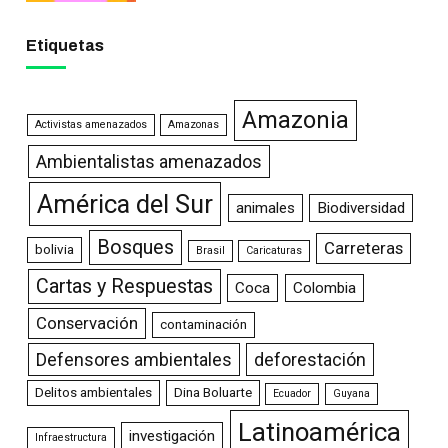
Etiquetas
Amazonia
Activistas amenazados
Amazonas
Ambientalistas amenazados
América del Sur
animales
Biodiversidad
Bosques
Carreteras
bolivia
Brasil
Caricaturas
Cartas y Respuestas
Coca
Colombia
Conservación
contaminación
Defensores ambientales
deforestación
Delitos ambientales
Dina Boluarte
Ecuador
Guyana
Latinoamérica
investigación
Infraestructura