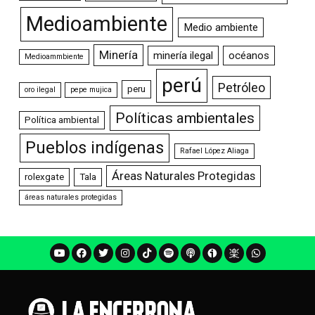
Medioambiente
Medio ambiente
Minería
minería ilegal
océanos
Medioammbiente
perú
Petróleo
peru
oro ilegal
pepe mujica
Políticas ambientales
Política ambiental
Pueblos indígenas
Rafael López Aliaga
Áreas Naturales Protegidas
rolexgate
Tala
áreas naturales protegidas