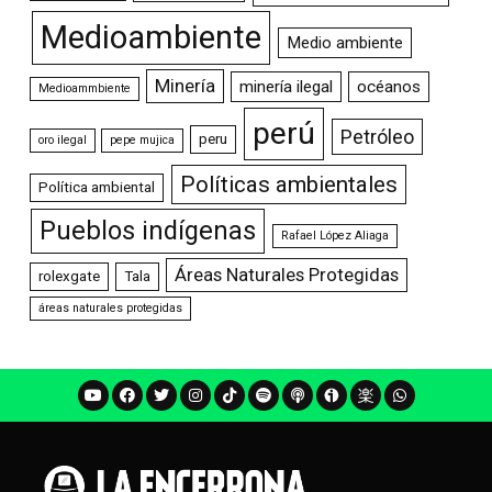
Medioambiente
Medio ambiente
Minería
minería ilegal
océanos
Medioammbiente
perú
Petróleo
peru
oro ilegal
pepe mujica
Políticas ambientales
Política ambiental
Pueblos indígenas
Rafael López Aliaga
Áreas Naturales Protegidas
rolexgate
Tala
áreas naturales protegidas