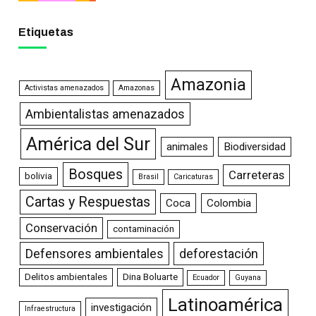
Etiquetas
Amazonia
Activistas amenazados
Amazonas
Ambientalistas amenazados
América del Sur
animales
Biodiversidad
Bosques
Carreteras
bolivia
Brasil
Caricaturas
Cartas y Respuestas
Coca
Colombia
Conservación
contaminación
Defensores ambientales
deforestación
Delitos ambientales
Dina Boluarte
Ecuador
Guyana
Latinoamérica
investigación
Infraestructura