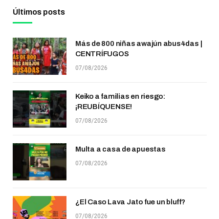
Últimos posts
Más de 800 niñas awajún abus4das |
CENTRÍFUGOS
07/08/2026
Keiko a familias en riesgo:
¡REUBÍQUENSE!
07/08/2026
Multa a casa de apuestas
07/08/2026
¿El Caso Lava Jato fue un bluff?
07/08/2026