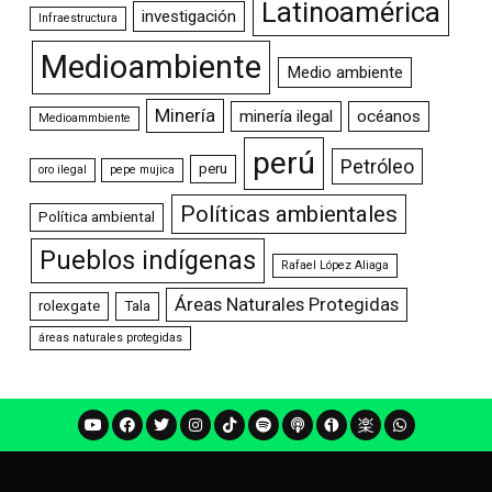
Latinoamérica
investigación
Infraestructura
Medioambiente
Medio ambiente
Minería
minería ilegal
océanos
Medioammbiente
perú
Petróleo
peru
oro ilegal
pepe mujica
Políticas ambientales
Política ambiental
Pueblos indígenas
Rafael López Aliaga
Áreas Naturales Protegidas
rolexgate
Tala
áreas naturales protegidas