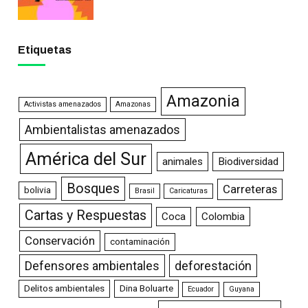
Etiquetas
Amazonia
Activistas amenazados
Amazonas
Ambientalistas amenazados
América del Sur
animales
Biodiversidad
Bosques
Carreteras
bolivia
Brasil
Caricaturas
Cartas y Respuestas
Coca
Colombia
Conservación
contaminación
Defensores ambientales
deforestación
Delitos ambientales
Dina Boluarte
Ecuador
Guyana