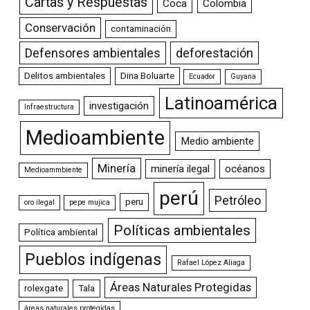
Cartas y Respuestas
Coca
Colombia
Conservación
contaminación
Defensores ambientales
deforestación
Delitos ambientales
Dina Boluarte
Ecuador
Guyana
Latinoamérica
investigación
Infraestructura
Medioambiente
Medio ambiente
Minería
minería ilegal
océanos
Medioammbiente
perú
Petróleo
peru
oro ilegal
pepe mujica
Políticas ambientales
Política ambiental
Pueblos indígenas
Rafael López Aliaga
Áreas Naturales Protegidas
rolexgate
Tala
áreas naturales protegidas