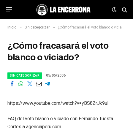
»
»
Inicio
Sin categorizar
¿Cómo fracasará el voto blanco o viciado?
¿Cómo fracasará el voto
blanco o viciado?
05/05/2006
SIN CATEGORIZAR
https://www.youtube.com/watch?v=yBS8ZrJk9uI
FAQ del voto blanco o viciado con Fernando Tuesta.
Cortesía agenciaperu.com